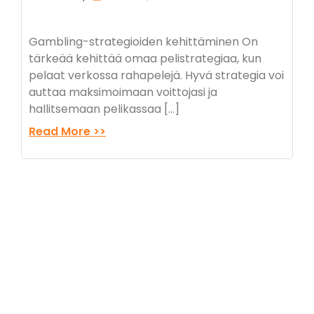
Gambling-strategioiden kehittäminen On
tärkeää kehittää omaa pelistrategiaa, kun
pelaat verkossa rahapelejä. Hyvä strategia voi
auttaa maksimoimaan voittojasi ja
hallitsemaan pelikassaa […]
Read More >>