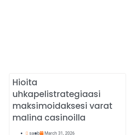
Hioita
uhkapelistrategiaasi
maksimoidaksesi varat
malina casinoilla
saqib
March 31, 2026