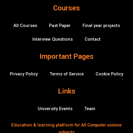
e
t
t
k
c
h
r
Courses
b
t
u
e
k
u
a
o
e
b
d
-
b
o
r
e
i
o
k
n
v
All Courses
Past Paper
Final year projects
-
e
f
r
f
Interview Questions
Contact
l
o
w
Important Pages
Privacy Policy
Terms of Service
Cookie Policy
Links
University Events
Team
Education & learning platform
for All Computer science
subjects