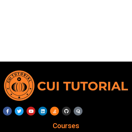
F
T
Y
L
S
G
Q
a
w
o
i
t
i
u
c
i
u
n
a
t
o
e
t
t
k
c
h
r
Courses
b
t
u
e
k
u
a
o
e
b
d
-
b