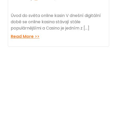
Úvod do světa online kasin V dnešní digitální
době se online kasina stávají stále
populárnějšími a Casino je jedním z […]
Read More >>