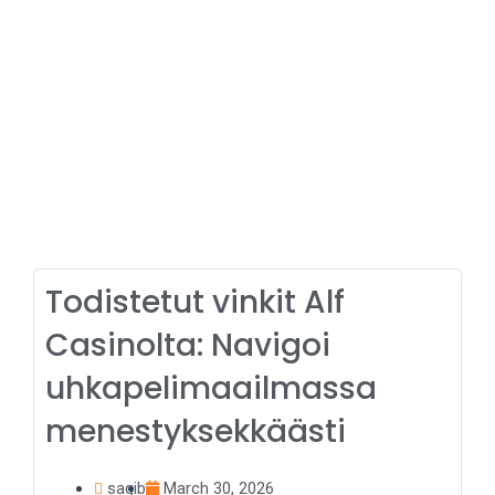
Todistetut vinkit Alf
Casinolta: Navigoi
uhkapelimaailmassa
menestyksekkäästi
saqib
March 30, 2026