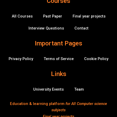
Courses
b
t
u
e
k
u
a
o
e
b
d
-
b
o
r
e
i
o
k
n
v
All Courses
Past Paper
Final year projects
-
e
f
r
f
Interview Questions
Contact
l
o
w
Important Pages
Privacy Policy
Terms of Service
Cookie Policy
Links
University Events
Team
Education & learning platform
for All Computer science
subjects
Final year projects