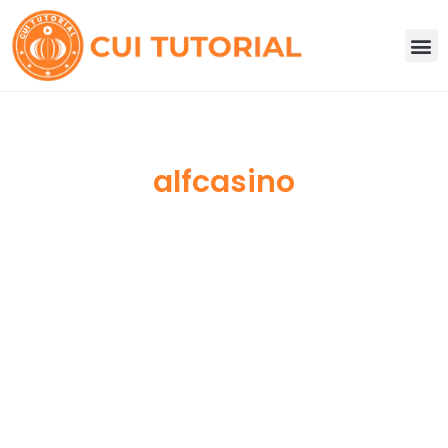
Skip
to
M
content
alfcasino