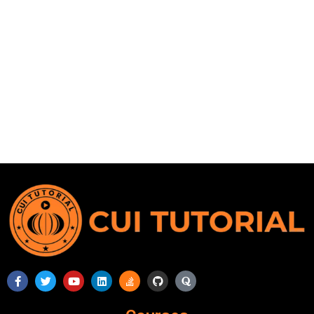
F
T
Y
L
S
G
Q
a
w
o
i
t
i
u
c
i
u
n
a
t
o
e
t
t
k
c
h
r