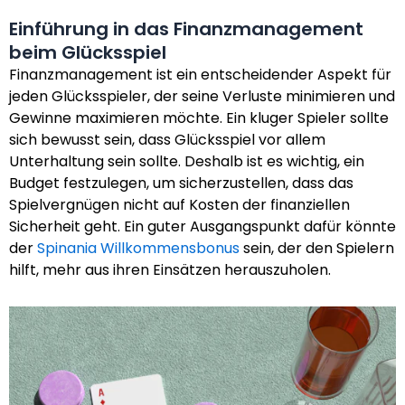
Einführung in das Finanzmanagement
beim Glücksspiel
Finanzmanagement ist ein entscheidender Aspekt für
jeden Glücksspieler, der seine Verluste minimieren und
Gewinne maximieren möchte. Ein kluger Spieler sollte
sich bewusst sein, dass Glücksspiel vor allem
Unterhaltung sein sollte. Deshalb ist es wichtig, ein
Budget festzulegen, um sicherzustellen, dass das
Spielvergnügen nicht auf Kosten der finanziellen
Sicherheit geht. Ein guter Ausgangspunkt dafür könnte
der
Spinania Willkommensbonus
sein, der den Spielern
hilft, mehr aus ihren Einsätzen herauszuholen.