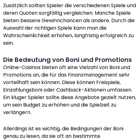
Zusätzlich sollten Spieler die verschiedenen Spiele und
deren Quoten sorgfältig vergleichen. Manche Spiele
bieten bessere Gewinnchancen als andere. Durch die
Auswahl der richtigen Spiele kann man die
Wahrscheinlichkeit erhöhen, langfristig erfolgreich zu
sein.
Die Bedeutung von Boni und Promotions
Online-Casinos bieten oft eine Vielzahl von Boni und
Promotions an, die für das Finanzmanagement sehr
vorteilhaft sein können. Diese können Freispiele,
Einzahlungsboni oder Cashback-Aktionen umfassen.
Ein kluger Spieler sollte diese Angebote gezielt nutzen,
um sein Budget zu erhöhen und die Spielzeit zu
verlängern.
Allerdings ist es wichtig, die Bedingungen der Boni
genau zu lesen, da sie oft an bestimmte