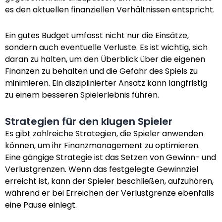
es den aktuellen finanziellen Verhältnissen entspricht.
Ein gutes Budget umfasst nicht nur die Einsätze,
sondern auch eventuelle Verluste. Es ist wichtig, sich
daran zu halten, um den Überblick über die eigenen
Finanzen zu behalten und die Gefahr des Spiels zu
minimieren. Ein disziplinierter Ansatz kann langfristig
zu einem besseren Spielerlebnis führen.
Strategien für den klugen Spieler
Es gibt zahlreiche Strategien, die Spieler anwenden
können, um ihr Finanzmanagement zu optimieren.
Eine gängige Strategie ist das Setzen von Gewinn- und
Verlustgrenzen. Wenn das festgelegte Gewinnziel
erreicht ist, kann der Spieler beschließen, aufzuhören,
während er bei Erreichen der Verlustgrenze ebenfalls
eine Pause einlegt.